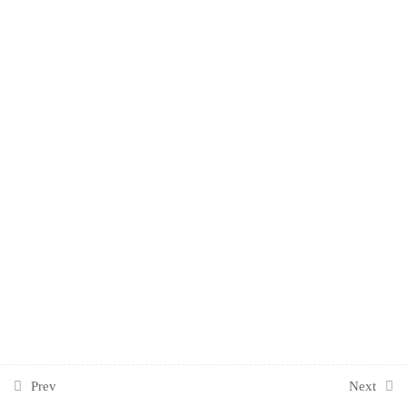
ΚΑΜΒΆΣ
2
ΕΠΙΧΕΙΡΗΜΑΤΙΚΟΥ
́ ΜΟΝΤΈΛΟΥ
ΜΆΡΚΕΤΙΝΓΚ ΚΑΙ
2
ΕΠΩΝΥΜΊΑ
Prev
Next