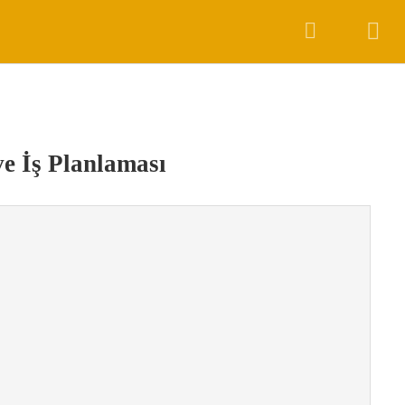
 EĞITIMI EL KITABI
ACCOUNT
TÜRKÇE
ve İş Planlaması