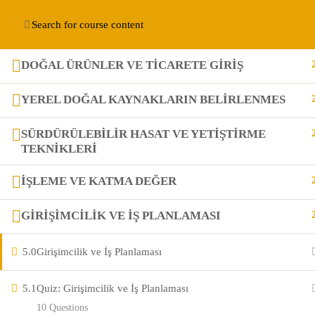
Website development by
Konnektable Technologies
DOĞAL ÜRÜNLER VE TICARETE GIRIŞ
YEREL DOĞAL KAYNAKLARIN BELIRLENMES
SÜRDÜRÜLEBILIR HASAT VE YETIŞTIRME
TEKNIKLERI
İŞLEME VE KATMA DEĞER
GIRIŞIMCILIK VE İŞ PLANLAMASI
5.0
Girişimcilik ve İş Planlaması
5.1
Quiz: Girişimcilik ve İş Planlaması
10 Questions