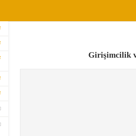
DERSLER
FORUMU
KULLANICI KILAVUZU
EĞITMEN
2
2
Girişimcilik 
2
2
2