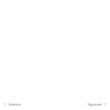
RECONOCIMIENTO DE
OPORTUNIDADES
MODELO CANVAS DE
2
NEGOCIOS
MARKETING Y MARCA
2
Anterior
Siguiente